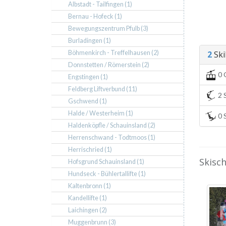
Albstadt - Tailfingen (1)
Bernau - Hofeck (1)
Bewegungszentrum Pfulb (3)
Burladingen (1)
Böhmenkirch - Treffelhausen (2)
2
Skil
Donnstetten / Römerstein (2)
0 
Engstingen (1)
Feldberg Liftverbund (11)
2 S
Gschwend (1)
Halde / Westerheim (1)
0 S
Haldenköpfle / Schauinsland (2)
Herrenschwand - Todtmoos (1)
Herrischried (1)
Skisc
Hofsgrund Schauinsland (1)
Hundseck - Bühlertallifte (1)
Kaltenbronn (1)
Kandellifte (1)
Laichingen (2)
Muggenbrunn (3)