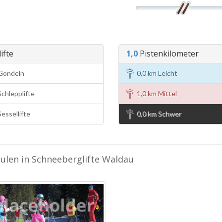
ifte
1,0
Pistenkilometer
Gondeln
0,0 km Leicht
chlepplifte
1,0 km Mittel
essellifte
0,0 km Schwer
hulen in Schneeberglifte Waldau