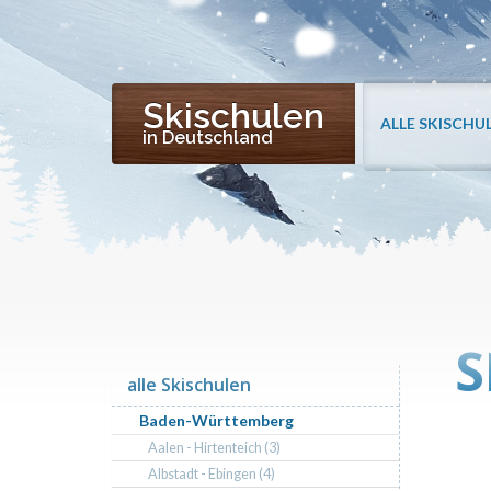
Skischulen
ALLE SKISCHU
in Deutschland
S
alle Skischulen
Baden-Württemberg
Aalen - Hirtenteich (3)
Albstadt - Ebingen (4)