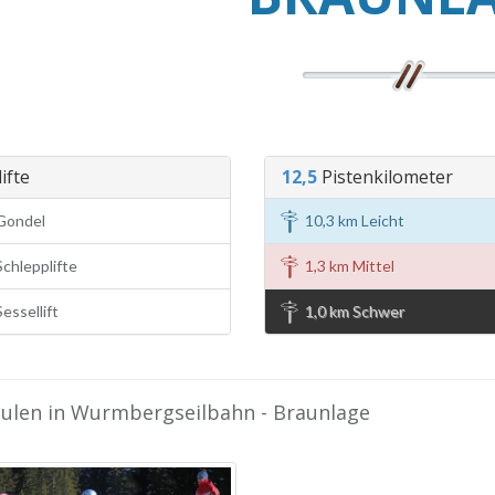
ifte
12,5
Pistenkilometer
Gondel
10,3 km Leicht
chlepplifte
1,3 km Mittel
essellift
1,0 km Schwer
hulen in Wurmbergseilbahn - Braunlage