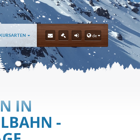
 KURSARTEN
de
N IN
LBAHN -
AGE