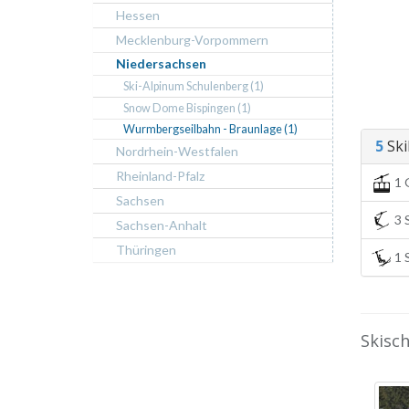
Hessen
Mecklenburg-Vorpommern
Niedersachsen
Ski-Alpinum Schulenberg (1)
Snow Dome Bispingen (1)
Wurmbergseilbahn - Braunlage (1)
5
Skil
Nordrhein-Westfalen
Rheinland-Pfalz
1 
Sachsen
3 S
Sachsen-Anhalt
Thüringen
1 S
Skisc